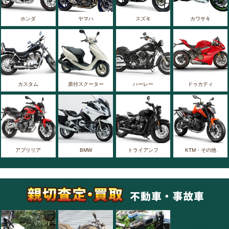
ホンダ
ヤマハ
スズキ
カワサキ
カスタム
原付スクーター
ハーレー
ドゥカティ
アプリリア
BMW
トライアンフ
KTM・その他