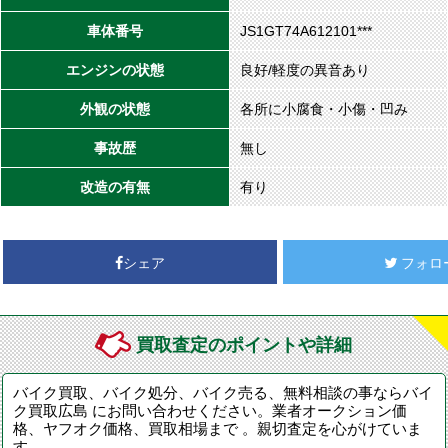
車体番号
JS1GT74A612101***
エンジンの状態
良好/軽度の異音あり
外観の状態
各所に小腐食・小傷・凹み
事故歴
無し
改造の有無
有り
シェア
フォロ
買取査定のポイントや詳細
バイク買取、バイク処分、バイク売る、無料相談の事ならバイ
ク買取広島 にお問い合わせください。業者オークション価
格、ヤフオク価格、買取相場まで 。親切査定を心がけていま
す。