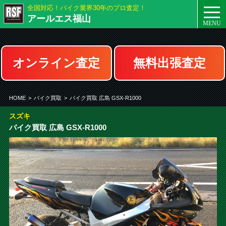
全国対応！バイク業界30年のプロ査定！
togg
アールエス福山
navi
オンライン査定
無料出張査定
HOME
>
バイク買取
>
バイク買取 広島 GSX-R1000
スズキ
バイク買取 広島 GSX-R1000