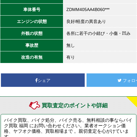
車体番号
ZDMM405AA4B060***
エンジンの状態
良好/軽度の異音あり
外観の状態
各所に若干の小錆び・小傷・凹み
事故歴
無し
改造の有無
有り
シェア
フォロ
買取査定のポイントや詳細
バイク買取、バイク処分、バイク売る、無料相談の事ならバイ
ク買取 福岡 にお問い合わせください。業者オークション価
格、ヤフオク価格、買取相場まで 。親切査定を心がけていま
す。