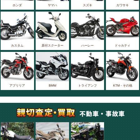
ホンダ
ヤマハ
スズキ
カワサキ
カスタム
原付スクーター
ハーレー
ドゥカティ
アプリリア
BMW
トライアンフ
KTM・その他