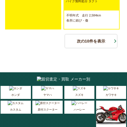
バイク無料処分 タクト
不明年式 走行 2,584km
各所に錆び・傷
次の10件を表示
ホンダ
ヤマハ
スズキ
カワサキ
カスタム
原付スクーター
ハーレー