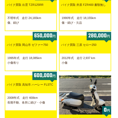
バイク買取 出雲 TZR125RR
バイク買取 井原 FZR400 書類無し
不明年式 走行 24,165km
1990年式 走行 18,155km
傷、錆び
傷・錆び・欠品
650,000
280,000
円
円
バイク買取 岡山市 ゼファー750
バイク買取 三原 セロー250
1995年式 走行 18,085km
2012年式 走行 2,937 km
小傷有り
小傷
600,000
円
バイク買取 高知市 ハーレー FLSTC
2008年式 走行 400km
長期不動、各所に錆び・小傷
0
円