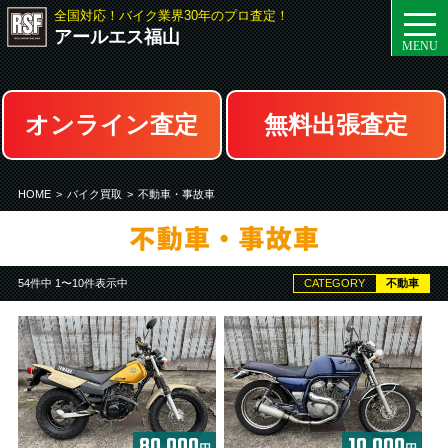
全国対応！バイク業界30年のプロ査定！
togg
アールエス福山
navi
オンライン査定
無料出張査定
HOME
>
バイク買取
>
不動車・事故車
54件中 1〜10件表示中
CATEGORY
不動車
80,000
10,000