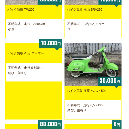
円
円
バイク買取 TW200
バイク買取 福山 SRV250
不明年式 走行 12,804km
不明年式 走行 62,027km
小傷
傷
10,000
円
バイク買取 今治 ズーマー
不明年式 走行 6,398km
錆び、傷有り
30,000
円
バイク買取 庄原 ベスパ 50s
不明年式 走行 6,566km
錆び、傷有り
80,000
0
円
円